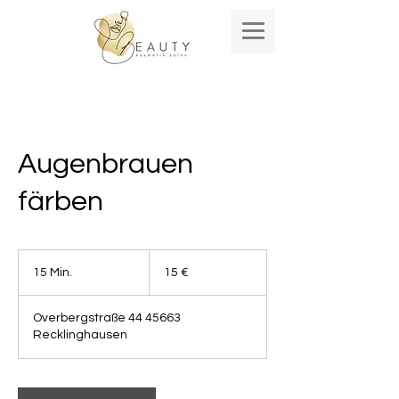
Augenbrauen
färben
15
Euro
15 Min.
1
15 €
5
M
Overbergstraße 44 45663
i
Recklinghausen
n
.