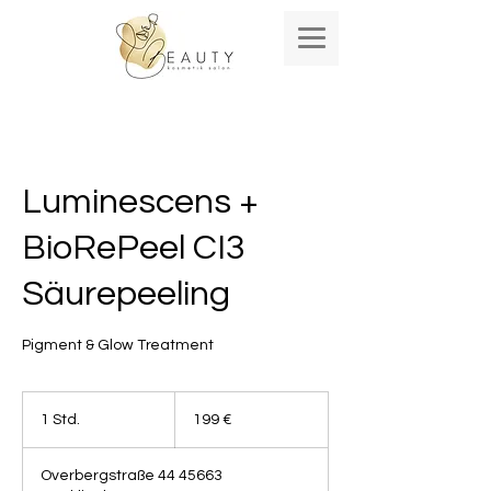
Luminescens +
BioRePeel CI3
Säurepeeling
Pigment & Glow Treatment
199
Euro
1 Std.
1
199 €
S
t
Overbergstraße 44 45663
d