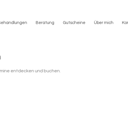
Behandlungen
Beratung
Gutscheine
Über mich
Ko
n
rmine entdecken und buchen.