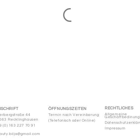
RECHTLICHES
SCHRIFT
ÖFFNUNGSZEITEN
Allgemeine
erbergstraße 44
Termin nach Vereinbarung
Geschäftbedinun
66
3 Recklingh
ausen
(Telefonisch oder Online)
Datenschutzerklä
9 (0) 163 227 70 91
Impressum
auty.bilja@gmail.com