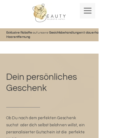
Exklusive Rabatte
auf unsere
Gesichtsbehandlungen
&
dauerhafte
Haarentfernung
Dein persönliches
Geschenk
Ob Du nach dem perfekten Geschenk
suchst
oder dich selbst belohnen willst, ein
personalisierter Gutschein ist die perfekte