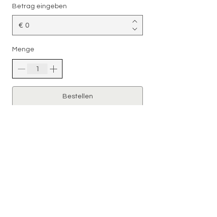
Betrag eingeben
€
Menge
Bestellen
ANSCHRIFT
ÖFFNUNGSZEITEN
Overbergstraße 44
Termin nach Vereinbarung
4566
3 Recklingh
ausen
(Telefonisch oder Online)
+49 (0) 163 227 70 91
beauty.bilja@gmail.com
FOLLOW US
RECHTLICHES
Instagram
Allgemeine Geschäftbedinungen