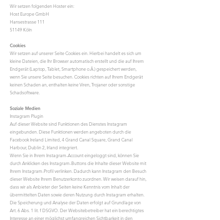
Wir setzen folgenden Hoster ein:
Host Europe GmbH
Hansestrasse 111
51149 Köln
Cookies
Wir setzen auf unserer Seite Cookies ein. Hierbei handelt es sich um
kleine Dateien, die Ihr Browser automatisch erstellt und die auf Ihrem
Endgerät (Laptop, Tablet, Smartphone o.Ä.) gespeichert werden,
wenn Sie unsere Seite besuchen. Cookies richten auf Ihrem Endgerät
keinen Schaden an, enthalten keine Viren, Trojaner oder sonstige
Schadsoftware.
Soziale Medien
Instagram Plugin
Auf dieser Website sind Funktionen des Dienstes Instagram
eingebunden. Diese Funktionen werden angeboten durch die
Facebook Ireland Limited, 4 Grand Canal Square, Grand Canal
Harbour, Dublin 2, Irland integriert.
Wenn Sie in Ihrem Instagram-Account eingeloggt sind, können Sie
durch Anklicken des Instagram-Buttons die Inhalte dieser Website mit
Ihrem Instagram-Profil verlinken. Dadurch kann Instagram den Besuch
dieser Website Ihrem Benutzerkonto zuordnen. Wir weisen darauf hin,
dass wir als Anbieter der Seiten keine Kenntnis vom Inhalt der
übermittelten Daten sowie deren Nutzung durch Instagram erhalten.
Die Speicherung und Analyse der Daten erfolgt auf Grundlage von
Art. 6 Abs. 1 lit. f DSGVO. Der Websitebetreiber hat ein berechtigtes
Interesse an einer möglichst umfangreichen Sichtbarkeit in den