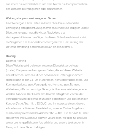
nur, sofern dies erforderlich ist, um dem Nutzer die Inanspruchnahme
des Dienstes zu ermöglichen oder abzurechnen.
Weitergabe personenbezogener Daten
Eine Weitergabe Ihrer Daten an Dritte ohne Ihre ausdrückliche
Einwilligung erfolgt nicht. Ausgenommen hiervon sind lediglich unsere
Dienstleistungspartner, die wir zur Abwicklung des
Vertragsverhältnisses benötigen. In diesen Fällen beachten wir strikt
die Vorgaben des Bundesdatenschutzgesetzes. Der Umfang der
Datenübermittlung beschränkt sich auf ein Mindestmaß.
Hosting
Externes Hosting
Diese Website wird bei einem externen Dienstleister gehostet
(Hoster). Die personenbezogenen Daten, die auf dieser Website
erfasst werden, werden auf den Servern des Hosters gespeichert.
Hierbei kann es sich v. a. um IP-Adressen, Kontaktanfragen, Meta- und
Kommunikationsdaten, Vertragsdaten, Kontaktdaten, Namen,
Websitezugriffe und sonstige Daten, die über eine Website generiert
werden, handeln. Der Einsatz des Hosters erfolgt zum Zwecke der
Vertragserfüllung gegenüber unseren potenziellen und bestehenden
Kunden (Art. 6 Abs. 1 lit. b DSGVO) und im Interesse einer sicheren,
schnellen und effizienten Bereitstellung unseres Online-Angebots
durch einen professionellen Anbieter (Art. 6 Abs. 1 lit. f DSGVO). Unser
Hoster wird Ihre Daten nur insoweit verarbeiten, wie dies zur Erfüllung
seiner Leistungspflichten erforderlich ist und unsere Weisungen in
Bezug auf diese Daten befolgen.