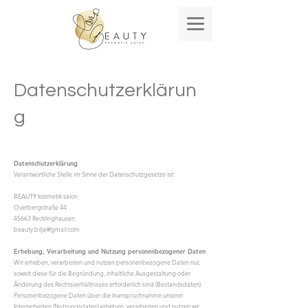
Datenschutzerklärun
g
Datenschutzerklärung
Verantwortliche Stelle im Sinne der Datenschutzgesetze ist:
BEAUTY kosmetik salon
Overbergstraße 44
45663 Recklinghausen
beauty.bilja@gmail.com
Erhebung, Verarbeitung und Nutzung personenbezogener Daten
Wir erheben, verarbeiten und nutzen personenbezogene Daten nur,
soweit diese für die Begründung, inhaltliche Ausgestaltung oder
Änderung des Rechtsverhältnisses erforderlich sind (Bestandsdaten).
Personenbezogene Daten über die Inanspruchnahme unserer
Internetseiten (Nutzungsdaten) erheben, verarbeiten und nutzen wir