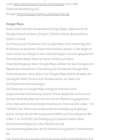
unter
https://developers.google.com/fonts/faq
und in der
Datenschutzerklärung von
Google:
https://policies.google.com/privacy?hl=de
.
Google Maps
Diese Seite nutzt den Kartendienst Google Maps. Anbieter ist die
Google Ireland Limited („Google“), Gordon House, Barrow Street,
Dublin 4, Irland.
Zur Nutzung der Funktionen von Google Maps ist es notwendig, Ihre
IP-Adresse zu speichern. Diese Informationen werden in der Regel an
einen Server von Google in den USA übertragen und dort gespeichert.
Der Anbieter dieser Seite hat keinen Einfluss auf diese
Datenübertragung. Wenn Google Maps aktiviert ist, kann Google zum
Zwecke der einheitlichen Darstellung der Schriftarten Google Web
Fonts verwenden. Beim Aufruf von Google Maps lädt Ihr Browser die
benötigten Web Fonts in ihren Browsercache, um Texte und
Schriftarten korrekt anzuzeigen.
Die Nutzung von Google Maps erfolgt im Interesse einer
ansprechenden Darstellung unserer Online-Angebote und an einer
leichten Auffindbarkeit der von uns auf der Website angegebenen
Orte. Dies stellt ein berechtigtes Interesse im Sinne von Art. 6 Abs. 1 lit.
f DSGVO dar. Sofern eine entsprechende Einwilligung abgefragt
wurde, erfolgt die Verarbeitung ausschließlich auf Grundlage von Art.
6 Abs. 1 lit. a DSGVO; die Einwilligung ist jederzeit widerrufbar.
Die Datenübertragung in die USA wird auf die
Standardvertragsklauseln der EU-Kommission gestützt. Details finden
Sie
hier:
https://privacy.google.com/businesses/gdprcontrollerterms/
und