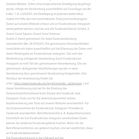
Sozialen Medien. Sofern eine entsprechende Einwilligung abgefragt
wurde, erfolgt die Verarbeitung ausschließlich auf Grundlage von Art.
6 Abs. 1 lit. a DSGVO; die Einwilligung ist jederzeit widerrufbar.
Soweit mit Hilfe des hier beschriebenen Tools personenbezogene
Daten auf unserer Website erfasst und an Facebook bzw. Instagram
weitergeleitet werden, sind wir und die Facebook Ireland Limited, 4
Grand Canal Square, Grand Canal Harbour,
Dublin 2, Irland gemeinsam für diese Datenverarbeitung
verantwortlich (Art. 26 DSGVO). Die gemeinsame Verantwortlichkeit
beschränkt sich dabei ausschließlich auf die Erfassung der Daten und
deren Weitergabe an Facebook bzw. Instagram. Die nach der
Weiterleitung erfolgende Verarbeitung durch Facebook bzw.
Instagram ist nicht Teil der gemeinsamen Verantwortung. Die uns
gemeinsam obliegenden Verpflichtungen wurden in einer
Vereinbarung über gemeinsame Verarbeitung festgehalten. Den
Wortlaut der Vereinbarung finden Sie
unter:
https://www.facebook.com/legal/controller_addendum
. Laut
dieser Vereinbarung sind wir für die Erteilung der
Datenschutzinformationen beim Einsatz des Facebook- bzw.
Instagram-Tools und für die datenschutzrechtlich sichere
Implementierung des Tools auf unserer Website verantwortlich. Für
die Datensicherheit der Facebook bzw. Instagram-Produkte ist
Facebook verantwortlich. Betroffenenrechte (z. B. Auskunftsersuchen)
hinsichtlich der bei Facebook bzw. Instagram verarbeiteten Daten
können Sie direkt bei Facebook geltend machen. Wenn Sie die
Betroffenenrechte bei uns geltend machen, sind wir verpflichtet, diese
an Facebook weiterzuleiten.
Die Datenübertragung in die USA wird auf die