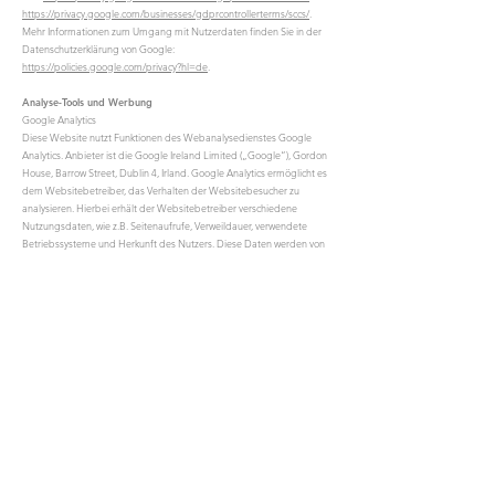
https://privacy.google.com/businesses/gdprcontrollerterms/sccs/
.
Mehr Informationen zum Umgang mit Nutzerdaten finden Sie in der
Datenschutzerklärung von Google:
https://policies.google.com/privacy?hl=de
.
Analyse-Tools und Werbung
Google Analytics
Diese Website nutzt Funktionen des Webanalysedienstes Google
Analytics. Anbieter ist die Google Ireland Limited („Google“), Gordon
House, Barrow Street, Dublin 4, Irland. Google Analytics ermöglicht es
dem Websitebetreiber, das Verhalten der Websitebesucher zu
analysieren. Hierbei erhält der Websitebetreiber verschiedene
Nutzungsdaten, wie z.B. Seitenaufrufe, Verweildauer, verwendete
Betriebssysteme und Herkunft des Nutzers. Diese Daten werden von
Google ggf. in einem Profil zusammengefasst, das dem jeweiligen
Nutzer bzw. dessen Endgerät zugeordnet ist. Google Analytics
verwendet Technologien, die die Wiedererkennung des Nutzers zum
Zwecke der Analyse des Nutzerverhaltens ermöglichen (z.B. Cookies
oder Device-Fingerprinting). Die von Google erfassten Informationen
über die Benutzung dieser Website werden in der Regel an einen
Server von Google in den USA übertragen und dort gespeichert. Die
Nutzung dieses Analyse-Tools erfolgt auf Grundlage von Art. 6 Abs. 1
lit. f DSGVO. Der Websitebetreiber hat ein berechtigtes Interesse an
der Analyse des Nutzerverhaltens, um sowohl sein Webangebot als
auch seine Werbung zu optimieren. Sofern eine entsprechende
Einwilligung abgefragt wurde (z. B. eine Einwilligung zur Speicherung
von Cookies), erfolgt die Verarbeitung ausschließlich auf Grundlage
von Art. 6 Abs. 1 lit. a DSGVO; die Einwilligung ist jederzeit