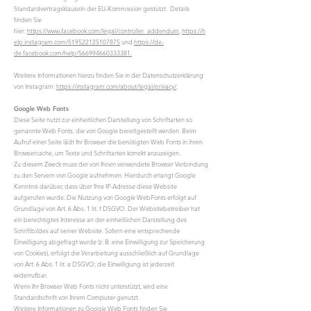
Standardvertragsklauseln der EU-Kommission gestützt. Details
finden Sie
hier:
https://www.facebook.com/legal/controller_addendum
,
https://h
elp.instagram.com/519522125107875
und
https://de-
de.facebook.com/help/566994660333381.
Weitere Informationen hierzu finden Sie in der Datenschutzerklärung
von Instagram:
https://instagram.com/about/legal/privacy/
.
Google Web Fonts
Diese Seite nutzt zur einheitlichen Darstellung von Schriftarten so
genannte Web Fonts, die von Google bereitgestellt werden. Beim
Aufruf einer Seite lädt Ihr Browser die benötigten Web Fonts in ihren
Browsercache, um Texte und Schriftarten korrekt anzuzeigen.
Zu diesem Zweck muss der von Ihnen verwendete Browser Verbindung
zu den Servern von Google aufnehmen. Hierdurch erlangt Google
Kenntnis darüber, dass über Ihre IP-Adresse diese Website
aufgerufen wurde. Die Nutzung von Google WebFonts erfolgt auf
Grundlage von Art. 6 Abs. 1 lit. f DSGVO. Der Websitebetreiber hat
ein berechtigtes Interesse an der einheitlichen Darstellung des
Schriftbildes auf seiner Website. Sofern eine entsprechende
Einwilligung abgefragt wurde (z. B. eine Einwilligung zur Speicherung
von Cookies), erfolgt die Verarbeitung ausschließlich auf Grundlage
von Art. 6 Abs. 1 lit. a DSGVO; die Einwilligung ist jederzeit
widerrufbar.
Wenn Ihr Browser Web Fonts nicht unterstützt, wird eine
Standardschrift von Ihrem Computer genutzt.
Weitere Informationen zu Google Web Fonts finden Sie