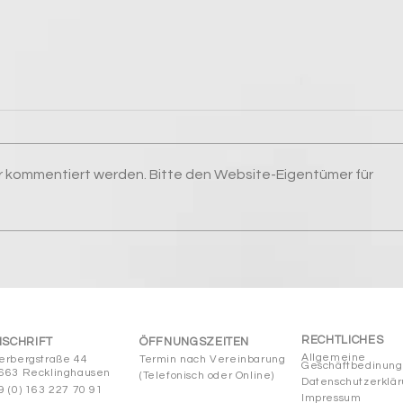
hr kommentiert werden. Bitte den Website-Eigentümer für
LUM
☀️ Warum Sonnenschutz
Pigm
auch im Herbst unverzichtbar
ist
RECHTLICHES
SCHRIFT
ÖFFNUNGSZEITEN
Allgemeine
erbergstraße 44
Termin nach Vereinbarung
Geschäftbedinun
66
3 Recklingh
ausen
(Telefonisch oder Online)
Datenschutzerklä
9 (0) 163 227 70 91
Impressum