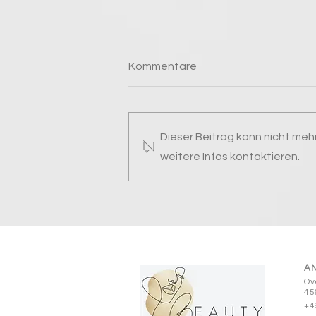
Kommentare
Dieser Beitrag kann nicht me
weitere Infos kontaktieren.
Kollagen Booster
Behandlung – Revitalisierung
und Feuchtigkeitsboost für
Ihre Haut
AN
Ov
45
+4