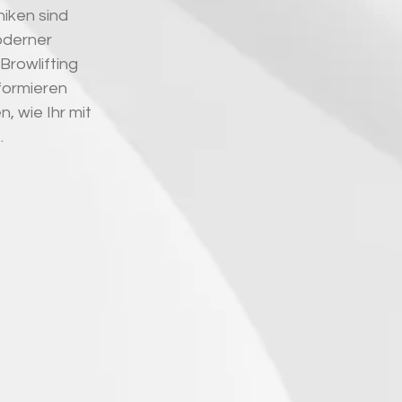
iken sind 
oderner 
rowlifting 
formieren 
, wie Ihr mit 
.