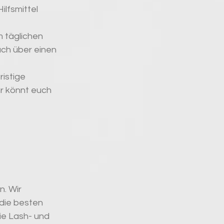
lfsmittel 
m täglichen 
ch über einen 
istige 
r könnt euch 
. Wir 
die besten 
ie Lash- und 