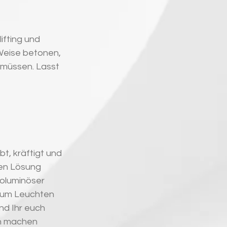
ifting und 
 Weise betonen, 
müssen. Lasst 
t, kräftigt und 
en Lösung 
oluminöser 
 zum Leuchten 
nd Ihr euch 
n machen 