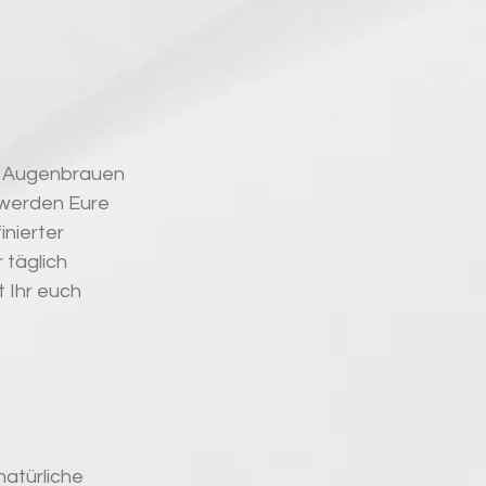
en Augenbrauen 
 werden Eure 
nierter 
 täglich 
 Ihr euch 
atürliche 