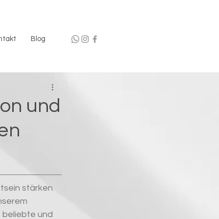
ntakt
Blog
tion und
ken
sein stärken 
unserem 
 beliebte und 