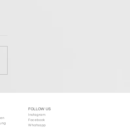
INESCENS®: gegen
entflecken
FOLLOW US
Instagram
gen
Facebook
rung
Whatsapp