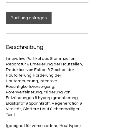
0
M
i
Buchung anfragen
n
.
Beschreibung
Innovative Partikel aus Stammzellen,
Reparatur & Erneuerung der Hautzellen,
Reduktion von Falten & Zeichen der
Hautalterung, Förderung der
Hauterneuerung, Intensive
Feuchtigkeitsversorgung,
Porenverfeinerung, Milderung von
Entzündungen & Hyperpigmentierung,
Elastizität & Spannkraft, Regeneration &
Vitalität, Glattere Haut & ebenmäßiger
Teint
(geeignet für verschiedene Hauttypen)