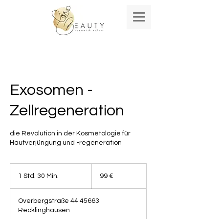
Exosomen -
Zellregeneration
die Revolution in der Kosmetologie für
Hautverjüngung und -regeneration
99
Euro
1 Std. 30 Min.
1
99 €
S
t
Overbergstraße 44 45663
d
Recklinghausen
3