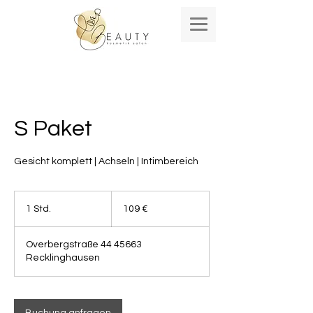
S Paket
Gesicht komplett | Achseln | Intimbereich
109
Euro
1 Std.
1
109 €
S
t
Overbergstraße 44 45663
d
Recklinghausen